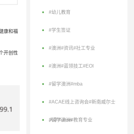
#幼儿教育
#学生签证
健康和福
#澳洲#资讯#社工专业
个开创性
#澳洲#蓝领技工#EOI
#留学澳洲#mba
#ACAE线上咨询会#新南威尔士
大学#unsw
#留学澳洲#教育专业