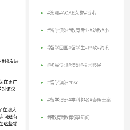
#澳洲#ACAE荣誉#香港
#留学澳洲#教育专业#幼教#小
学
#留学回国#留学生#户政#资讯
可持续发展
#移民快讯#澳洲#技术移民
保在更广
#留学澳洲#hsc
学对该议
#留学澳洲#学科排名#泰晤士高
除了在澳大
等问题有
等教育#教育学
#留学澳洲#时事新闻
在这些领