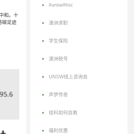
#unsw#hsc
碳中和。十
将碳足迹
澳洲求职
学生保险
澳洲税号
UNSW线上咨询会
声梦传奇
挂科如何自救
福利优惠