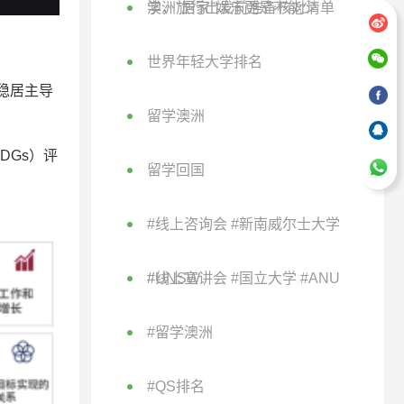
学，"居家"娱乐更是不能少
澳洲旅行出发前准备核对清单
世界年轻大学排名
稳居主导
留学澳洲
SDGs）评
留学回国
#线上咨询会 #新南威尔士大学
#UNSW
#线上宣讲会 #国立大学 #ANU
#留学澳洲
#QS排名