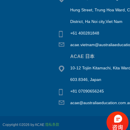
Hung Street, Trung Hoa Ward, 
District, Ha Noi city,Viet Nam
+61 400281848
acae.vietnam@australiaeducati
ACAE 日本
10-12 Tojiin Kitamachi, Kita Ward
603.8346, Japan
+81 07090656245
acae@australiaeducation.com.a
Copyright ©2026 by ACAE
隐私条款