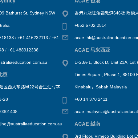
ydney
ACAE 香港
99 Bathurst St, Sydney NSW
香港九龍旺角彌敦道646號 陶德大
ralia
+852 6702 0514
818133
/
+61 416232113
/
+61
acae_hk@australiaeducation.c
ACAE 马来西亚
48
/
+61 488912338
traliaeducation.com.au
D-23A-1, Block D, Unit 23A, 1st 
北京
Times Square, Phase 1, 88100 
阳区西大望路甲22号合生汇写字
Kinabalu，Sabah Malaysia
-28
+60 14 370 2411
10301408
acae_malaysia@australiaeducat
ACAE 越南
jing@australiaeducation.com.au
3rd Floor, Vimeco Building Lot 