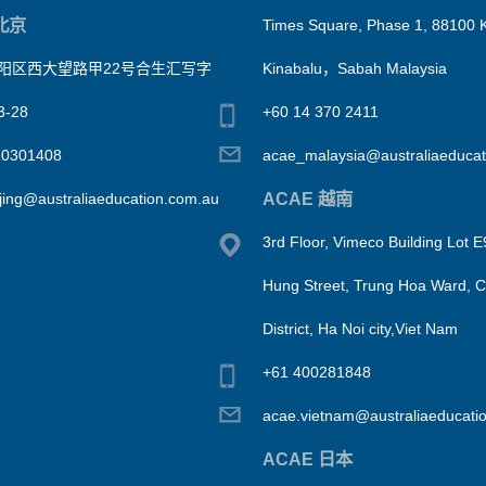
北京
Times Square, Phase 1, 88100 
阳区西大望路甲22号合生汇写字
Kinabalu，Sabah Malaysia
-28
+60 14 370 2411
10301408
acae_malaysia@australiaeducat
ACAE 越南
jing@australiaeducation.com.au
3rd Floor, Vimeco Building Lot 
Hung Street, Trung Hoa Ward, 
District, Ha Noi city,Viet Nam
+61 400281848
acae.vietnam@australiaeducati
ACAE 日本