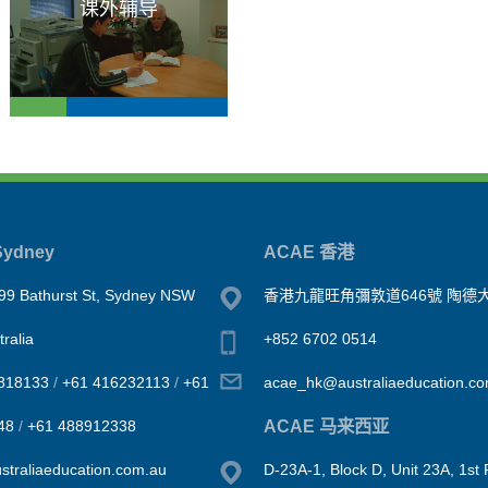
课外辅导
ydney
ACAE 香港
99 Bathurst St, Sydney NSW
香港九龍旺角彌敦道646號 陶德大
ralia
+852 6702 0514
818133
/
+61 416232113
/
+61
acae_hk@australiaeducation.c
ACAE 马来西亚
48
/
+61 488912338
traliaeducation.com.au
D-23A-1, Block D, Unit 23A, 1st 