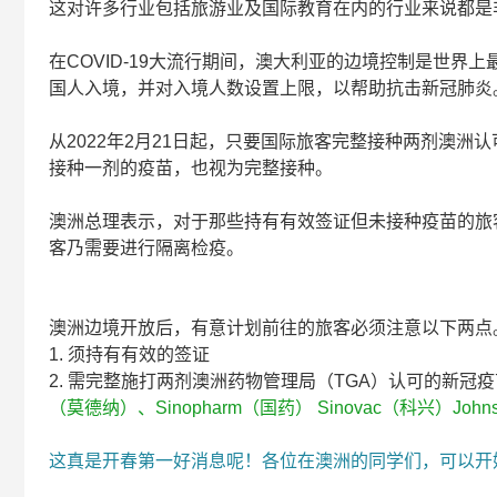
这对许多行业包括旅游业及国际教育在内的行业来说都是
在COVID-19大流行期间，澳大利亚的边境控制是世界
国人入境，并对入境人数设置上限，以帮助抗击新冠肺炎
从2022年2月21日起，只要国际旅客完整接种两剂澳洲认可的
接种一剂的疫苗，也视为完整接种。
澳洲总理表示，对于那些持有有效签证但未接种疫苗的旅
客乃需要进行隔离检疫。
重要! 重要! 重要!
澳洲边境开放后，有意计划前往的旅客必须注意以下两点
1. 须持有有效的签证
2. 需完整施打两剂澳洲药物管理局（TGA）认可的新冠
（莫德纳）、Sinopharm（国药） Sinovac（科兴）Johns
这真是开春第一好消息呢！各位在澳洲的同学们，可以开