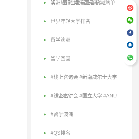
学，"居家"娱乐更是不能少
澳洲旅行出发前准备核对清单
世界年轻大学排名
留学澳洲
留学回国
#线上咨询会 #新南威尔士大学
#UNSW
#线上宣讲会 #国立大学 #ANU
#留学澳洲
#QS排名