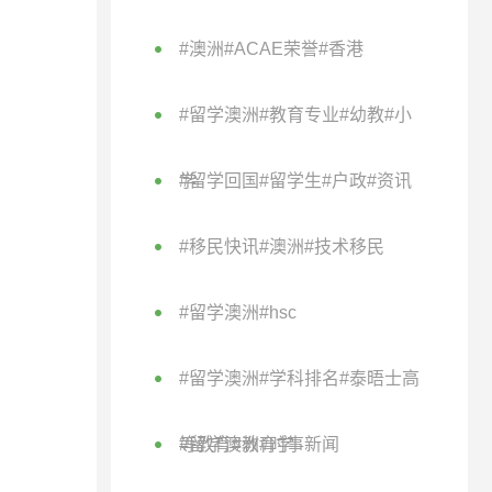
#澳洲#ACAE荣誉#香港
#留学澳洲#教育专业#幼教#小
学
#留学回国#留学生#户政#资讯
#移民快讯#澳洲#技术移民
#留学澳洲#hsc
#留学澳洲#学科排名#泰晤士高
等教育#教育学
#留学澳洲#时事新闻