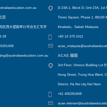
traliaeducation.com.au
D-23A-1, Block D, Unit 23A, 1st 
北京
Times Square, Phase 1, 88100 
阳区西大望路甲22号合生汇写字
Kinabalu，Sabah Malaysia
-28
+60 14 370 2411
10301408
acae_malaysia@australiaeducat
ACAE 越南
jing@australiaeducation.com.au
3rd Floor, Vimeco Building Lot 
Hung Street, Trung Hoa Ward, 
District, Ha Noi city,Viet Nam
+61 400281848
acae.vietnam@australiaeducati