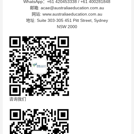
WhatsApp：+61 420453338 / +61 400281848
邮箱: acae@australiaeducation.com.au
网站: www.australiaeducation.com.au
地址: Suite 303-305 451 Pitt Street, Sydney
NSW 2000
咨询我们