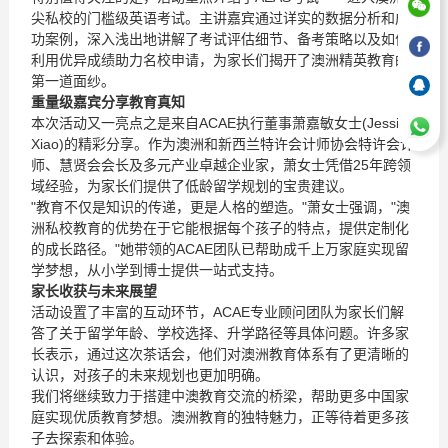
尖私校的门槛级英语考试。主讲嘉宾通过详实的数据分析和成
功案例，深入浅出地讲解了考试评估细节、备考策略以及如何
利用优异成绩助力名校申请，为家长们揭开了澳洲精英教育的
第一道面纱。
重量级嘉宾分享教育真知
本次活动又一亮点之是来自ACAE执行董事萧嘉敏女士(Jessie
Xiao)的精彩分享。作为澳洲和新西兰特许会计师协会特许会计
师、慧贤会会长及多元产业卓越企业家，萧女士凭借25年跨领
域经验，为家长们提供了低龄留学规划的宝贵建议。
"教育不仅是知识的传递，更是人格的塑造。"萧女士强调，"澳
洲私校教育的优势在于它能根据每个孩子的特点，提供定制化
的成长路径。"她带领的ACAE团队已帮助成千上万家庭实现留
学梦想，从小学到博士提供一站式支持。
家长收获与未来展望
活动设置了丰富的互动环节，ACAE专业顾问团队为家长们解
答了关于留学年龄、学校选择、升学路径等具体问题。许多家
长表示，通过这次茶话会，他们对澳洲教育体系有了更清晰的
认识，对孩子的未来规划也更加明确。
我们将继续致力于搭建中澳教育交流的桥梁，帮助更多中国家
庭实现优质教育梦想。澳洲教育的独特魅力，正等待着更多孩
子去探索和体验。