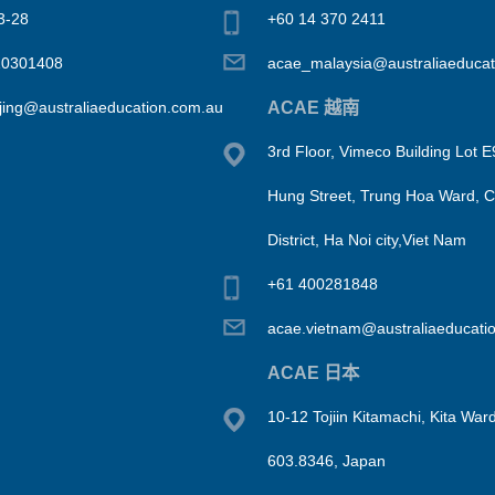
-28
+60 14 370 2411
10301408
acae_malaysia@australiaeducat
ACAE 越南
jing@australiaeducation.com.au
3rd Floor, Vimeco Building Lot 
Hung Street, Trung Hoa Ward, 
District, Ha Noi city,Viet Nam
+61 400281848
acae.vietnam@australiaeducati
ACAE 日本
10-12 Tojiin Kitamachi, Kita Ward
603.8346, Japan