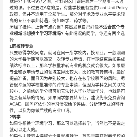
就是介于40-49分之间，挂科的这门课是最后一学期唯一未通
过的课。不过要注A意的是，有些学校虽有提供Last Unit Policy
政策，但并不适用于全部学生。部分对学术及专业水平要求较
高的专业不享此待遇，例如医学、药学等。
历经了挂科、上诉有点心累? 突然发觉自己好像
不适合这个专
业领域
或
想换个学习环境吗
?
有此情况的同学，你还有两个选
择
1
同校转专业
只要取得学校同意，就可在同一所学校内，换专业。一般澳洲
的大学每学期可以递交一次转专业申请，在学期结束后如果成
绩达标准以上，那么学校批准转专业的机会就会很大。如果原
专业和欲申请专业的领域差异比较大，比如教育转商科，最好
提前准备，而且因为差别较大，也存在被学校驳回的风险。尽
管很幸运的学校批准你的跨专业申请，但因为学科之间关联较
较小，之前修的学分很可能无法计入毕业所需学分，也就是可
能会有延毕的情况。如果同学想要转专业，建议先来免费咨询
ACAE，顾问将依你的学习情况给予评估、分析转专业的可行
性，以及为你做后续的专业申请。
2
转学
如果你想换个环境学习，那么可以选择转学，当然也不是说走
就可以走人的。
如果你未读满主课程六个月就想转学，首先需要获得新学校的