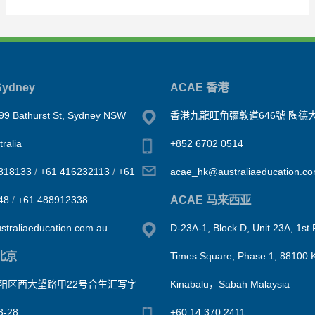
ydney
ACAE 香港
99 Bathurst St, Sydney NSW
香港九龍旺角彌敦道646號 陶德大
ralia
+852 6702 0514
818133
/
+61 416232113
/
+61
acae_hk@australiaeducation.c
ACAE 马来西亚
48
/
+61 488912338
traliaeducation.com.au
D-23A-1, Block D, Unit 23A, 1st 
北京
Times Square, Phase 1, 88100 
阳区西大望路甲22号合生汇写字
Kinabalu，Sabah Malaysia
-28
+60 14 370 2411