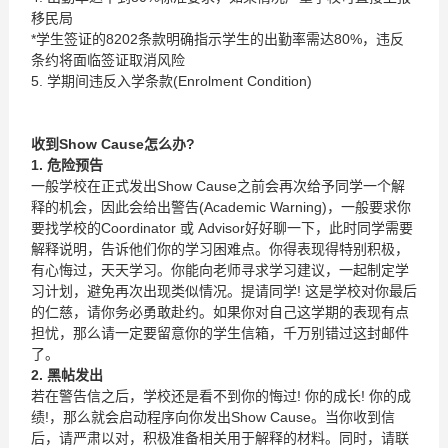
移民局
*学生签证的8202条款明确指示学生的出勤率需达80%，违反
条约将面临签证取消风险
5. 学期间违反入学条款(Enrolment Condition)
收到
Show Cause
怎么办
?
1.
危险预告
一般学校在正式发出Show Cause之前会再次给予同学一个解
释的机会，因此会给出警告(Academic Warning)，一般要求你
要找学校的Coordinator 或 Advisor好好聊一下，此时同学需要
解释说明，告诉他们你的学习困难点。你得表现得特别积极，
有心悔过，天天学习。你能向老师寻求学习建议，一起制定学
习计划，避免再次出现类似情况。提请同学! 这是学校对你最后
的仁慈，请你务必勇敢赴约。如果你对自己这学期的表现有点
担忧，那么请一定要留意你的学生信箱，千万别错过这封邮件
了。
2.
黑帖发出
若在警告信之后，学校还是看不到你的悔过! 你的成长! 你的成
绩!，那么就会启动程序向你发出Show Cause。当你收到信
后，请严肃以对，积极准备相关用于解释的材料。同时，请联