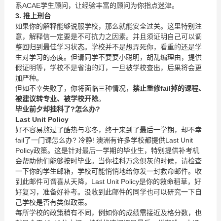
系ACAE学生顾问，让经验丰富的顾问为你指点迷津。
3.
推上刑台
如果你的解释能够说服学校，那么就能安全过关。这里特别注
意，解释信一定要是不可抗力之因素。并且须证明自己可以调
整回归到最佳学习状态。学校并不是想弄死你，看重的还是学
生对学习的态度。但请同学不要耍小聪明，胡乱编理由，提供
假证明等，学校不是省油的灯，一旦被学校查出，后果将会更
加严种。
但如不幸失败了，你将面临三种情况，
禁止重修
fail
掉的课程、
被建议转专业、被学校开除
。
毕业前夕却挂科了
?
怎么办
?
Last Unit Policy
好不容易熬过了酷热与寒冬，终于来到了最后一学期，却不幸
fail了一门课怎么办? 冷静! 澳洲有许多学校都提供Last Unit
Policy政策。这是针对最后一学期的毕业生，特别提供补考机
会帮助他们能够按时毕业。当你挂科万念俱灰的时候，请检查
一下你的学生邮箱，学校可能悄悄地给你发一封救命邮件。收
到此邮件可谓喜从天降，Last Unit Policy是你的救命稻草，好
好复习，准备好补考。没收到此邮件的同学也可以研究一下自
己学校是否有类似政策。
每所学校的政策稍有不同，例如你的成绩需接近及格分数，也