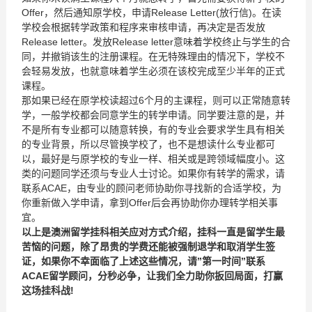
Offer，然后通知原学校，申请Release Letter(放行信)。在读
学校会根据转学政策和程序来审核申请，再决定是否发放
Release letter。发放Release letter意味着学校终止与学生的合
同，并撤销该生的注册课程。在无特殊理由的情况下，学校不
会轻易发放，也就意味着学生必须在该校完成至少半年的正式
课程。
那如果已经在原学校读超过6个月的主课程，则可以正常随意转
学，一般学校都会同意学生的转学申请。同学要注意的是，并
不是所有专业都可以随意转换，有的专业会要求学生具有相关
的专业背景，所以尽管换学校了，也不是想读什么专业都可
以，最好是与原学校的专业一样、相关或是跨领域幅度小。这
类的问题同学还须与专业人士讨论。如果你有转学的需求，请
联系ACAE，由专业的顾问老师协助你寻找新的合适学校，为
你重新做入学申请，拿到Offer后会再协助你办理转学相关事
宜。
以上是澳洲留学挂科相关应对方式介绍，挂科一直是留学生最
苦恼的问题，除了昂贵的学费还能被强制退学和取消学生签
证，如果你不幸面临了上述这些情况，请
”
第一时间
”
联系
ACAE
留学顾问，分秒必争，让我们全力助你扳回局面，打赢
这场挂科战
!