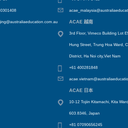
10301408
acae_malaysia@australiaeducat
ACAE 越南
jing@australiaeducation.com.au
3rd Floor, Vimeco Building Lot 
Hung Street, Trung Hoa Ward, 
District, Ha Noi city,Viet Nam
+61 400281848
acae.vietnam@australiaeducati
ACAE 日本
10-12 Tojiin Kitamachi, Kita Ward
603.8346, Japan
+81 07090656245