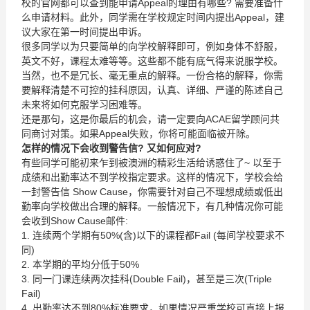
校的官网都可以查到能申请Appeal的理由有哪些? 需要准备什
么申请材料。此外，同学需在学校规定时间内提出Appeal，建
议大家在第一时间提出申诉。
很多同学以为只要简单的向学校解释即可，例如身体不舒服，
英文不好，课程太难等等。这些都不能有底气得来说服学校。
当然，也不是冗长、毫无重点的解释。一份合格的解释，你需
要解释清楚不可控的挂科原因，认真、详细、严谨的陈述自己
未来将如何克服学习困难等。
还是那句，这是你最后的机会，请一定要向ACAE留学顾问共
同商讨对策。如果Appeal失败，你将可能面临被开除。
怎样的情况下会收到警告信
?
又如何应对
?
有些同学可能初来乍到被澳洲的精彩生活给诱惑住了~ 以至于
成绩和出勤率达不到学校指定要求。这样的情况下，学校会给
一封警告信 Show Cause，你需要针对自己不理想成绩或低出
勤率向学校做出合理的解释。一般情况下，有几种情况你可能
会收到Show Cause邮件:
1. 连续两个学期有50%(含)以下的课程都Fail (每间学校要求不
同)
2. 本学期的平均分低于50%
3. 同一门课连续两次挂科(Double Fail)，甚至是三次(Triple
Fail)
4. 出勤率达不到80%标准要求，如果情况严重学校可直接上报