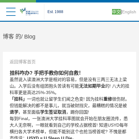
|
中文
English
Est. 1988
博客 的/
Blog
返回博客首页
挂科咋办? 手把手教你如何自救！
虽然说入读澳洲大学是相对的容易，但是没有三两三无法上梁
山。入学后没有组团抱头苦读有可能
无法如期毕业
的! 八大的挂
科率更是高达25%-35%。
「挂科」
一词也就让留学生们闻之色变! 因为挂科
重修
很伤财。
但钱能解决的都不是事儿，就当破财挡灾，最糟糕的情况是被
退学
，甚至面临
学生签证取消
，踢你回国!
每到Final，一张澳洲大学挂科率图就会开始在朋友圈流传，悉
大人无奈啊，一眼就看到自己的学校占据榜首! 知道USYD每年
横扫各大学术榜单，但能不能别这个也抢当榜首呢? 不愧是都
市传说：
USYD = U Sleep U Die
。