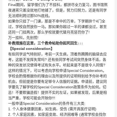
Final期间，留学僧们为了不挂科，都拼尽全力复习，图书馆熬
夜通宵只差没就地打地铺了，但是，努力归努力，还是有同学
无法顺利跨过那50%底线。
如果你只挂了一门课，那是不幸中的万幸，下学期拚个4门全
过，学校自然放你一马。那如果你超过一半的课都没过，甚至
还同一门挂两次，那么学校就要代替月亮惩罚你了!
万一挂科，先别慌!
补救措施在这里，三个救命帖助你起死回生
↓↓↓
【
Special consideration
】
有些同学运气特别好，考前一天生病，顶着热腾腾的脑袋去应
考，这能不发挥失常吗? 还有些同学考试间突然身体不适，各
种的突发状况使得考试有失水平。听起来是不是很令人同情?
这样的情况下，可以考虑向学校申请Special Consideration。
学校会酌情根据你的理由以及所提供的证明特别给予你补考的
机会。但前提是你要有足够令人信服的证据。申请前，建议同
学要先了解学校的Special Consideration政策条件为如何。切
忌！不要欺骗造假！提供不实的左证，如果被发现，后果是相
当严重，学校可能会开除你!!!
一般申请Special Consideration的条件有三大类:
1. 个人身体健康因素，如生病、受伤 (需开具医疗证明)
2. 个人家庭因素，如家庭变故、经济困难等 (通常学校会找你