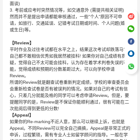
面谈)
3. 考前或应考时突然情况等，如交通意外 (需提共相关证明)
然而并不是提出申请都能审核通过，一些"个人"原因不可申
请，如旅行、交通延误、记错考试日期或时间、个人问题(婚礼
或生日)等。
【
Review
】
平时作业及过往考试都在水平之上，结果这次考试却跌落马?
自己都不敢相信优秀如我居然被挂科! 如果你对自己成绩有质
疑，觉得自己不太可能会挂科，认为存在着学术判卷失误的可
能，觉得成绩和预期的分数差距过大，可以向学校申请
Review。
所谓的Review就是翻查试卷重新判定成绩，学校的审查委员会
会重新检查试卷是否有被误判的情况。如果对自己的考试有信
心，只差几分就能及格的同学可以考虑申请Review。但是，要
提醒同学的是，Review是不保证你能顺利通过，很有可能在二
次批阅后得到更低的分数!
【
Appeal
】
如果你的Re-marking不近人意，那么可以继续上诉，也就是
Appeal。不同Review可以完全自己搞搞，Appeal是非常正式的
申诉，过程繁琐，需有专业人士如留学顾问的指导。一般在学