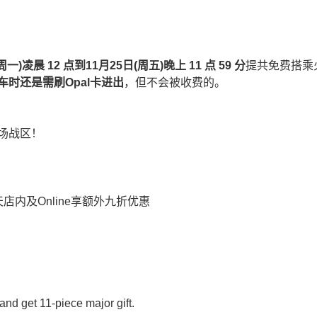
周一
)
凌晨
12
点到
11
月
25
日
(
周五
)
晚上
11
点
59
分
提共免费搭乘
车时还是需刷
Opal
卡进出
，但不会被收费的。
场战区！
 限时三天店内及Online享额外九折优惠
d get 11-piece major gift.