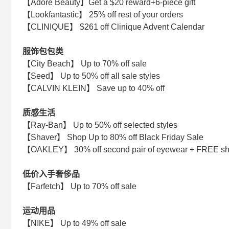
【Adore Beauty】Get a $20 reward+6-piece gift
【Lookfantastic】 25% off rest of your orders
【CLINIQUE】 $261 off Clinique Advent Calendar
服饰包包类
【City Beach】 Up to 70% off sale
【Seed】 Up to 50% off all sale styles
【CALVIN KLEIN】 Save up to 40% off
质感生活
【Ray-Ban】 Up to 50% off selected styles
【Shaver】 Shop Up to 80% off Black Friday Sale
【OAKLEY】 30% off second pair of eyewear + FREE sh
低价入手奢侈品
【Farfetch】 Up to 70% off sale
运动用品
【NIKE】 Up to 49% off sale