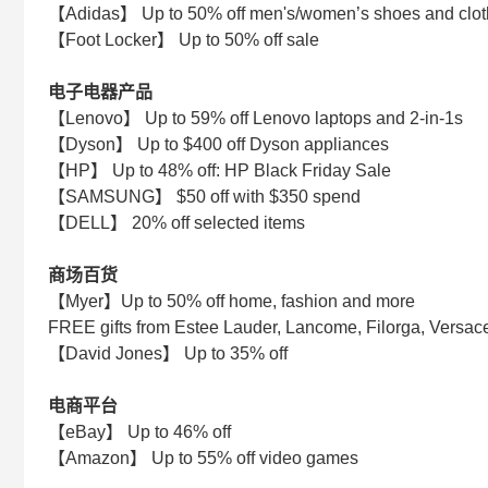
【Adidas】 Up to 50% off men's/women’s shoes and clot
【Foot Locker】 Up to 50% off sale
电子电器产品
【Lenovo】 Up to 59% off Lenovo laptops and 2-in-1s
【Dyson】 Up to $400 off Dyson appliances
【HP】 Up to 48% off: HP Black Friday Sale
【SAMSUNG】 $50 off with $350 spend
【DELL】 20% off selected items
商场百货
【Myer】Up to 50% off home, fashion and more
FREE gifts from Estee Lauder, Lancome, Filorga, Versa
【David Jones】 Up to 35% off
电商平台
【eBay】 Up to 46% off
【Amazon】 Up to 55% off video games