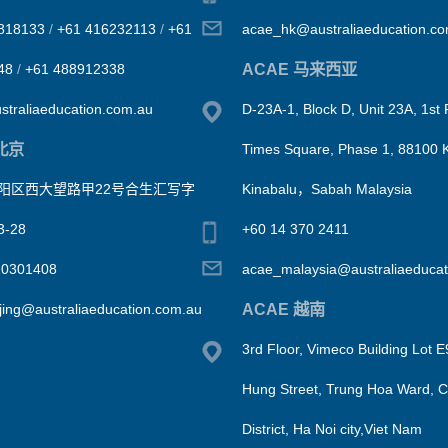
818133
/
+61 416232113
/
+61
acae_hk@australiaeducation.c
ACAE 马来西亚
48
/
+61 488912338
traliaeducation.com.au
D-23A-1, Block D, Unit 23A, 1st 
北京
Times Square, Phase 1, 88100 
阳区西大望路甲22号合生汇写字
Kinabalu，Sabah Malaysia
-28
+60 14 370 2411
10301408
acae_malaysia@australiaeducat
ACAE 越南
jing@australiaeducation.com.au
3rd Floor, Vimeco Building Lot 
Hung Street, Trung Hoa Ward, 
District, Ha Noi city,Viet Nam